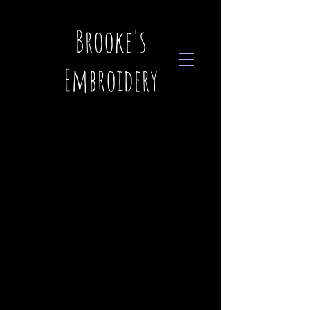
Brooke's
Embroidery